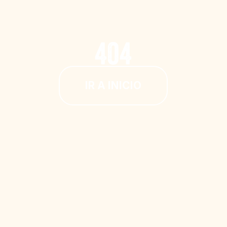
LA EMPRESA
404
LOS PRODUCTOS
IR A INICIO
MAGAZINE
CERTIFICACIONES
EN
CONTACTOS
IT
DE